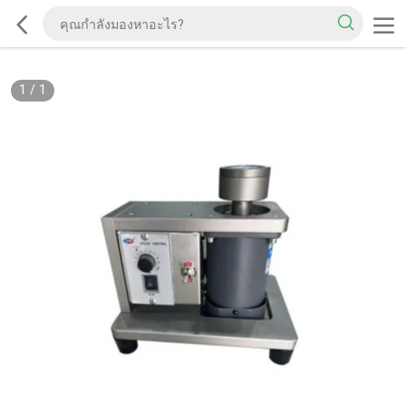
1
/
1