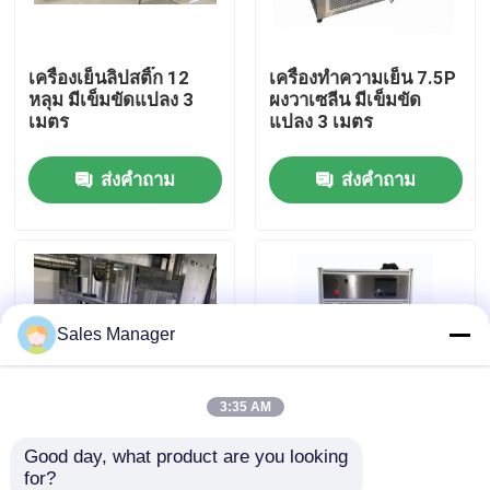
เกี่ยวกับเรา
เครื่องเย็นลิปสติ๊ก 12
เครื่องทําความเย็น 7.5P
หลุม มีเข็มขัดแปลง 3
ผงวาเซลีน มีเข็มขัด
เมตร
แปลง 3 เมตร
ทัวร์โรงงาน
ส่งคำถาม
ส่งคำถาม
ควบคุมคุณภาพ
ขออ้าง
Sales Manager
สายการผลิตลิปสติก
เครื่องเติมสีฝีปากอัตโนมัติ
3:35 AM
Good day, what product are you looking 
อัตโนมัติ 12 หลุม ลิปบัล
อัตโนมัติ 12 หลุม อัลลูมิ
เครื่องเติมเมสคาร่า
for?
ซัม อลูมิเนียม Mold
เนียมชันหมัก