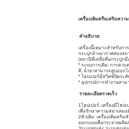
เครื่องเติมครีมเสริมความง
คําอธิบาย:
เครื่องนี้เหมาะสําหรับกา
กระปุกล้างอากาศสองสถา
(สถานีที่เหลือคือกระปุกม
* ระบบการเติม: การควบคุ
ดี, น้ํายาสามารถสูบออกโ
* โฮปเปอร์มีสวิตช์ปิดร
* อุปกรณ์การทํางานสามา
รายละเอียดรวดเร็ว
1โฮปเปอร์: เครื่องมีโฮปเ
เพื่อรักษาความสม่ําเสมอ
2หัวเติม: เครื่องเติมครี
ออกแบบเพื่อกระจายผลิตภ
3ระบบขนส่ง: ระบบขนส่งถ