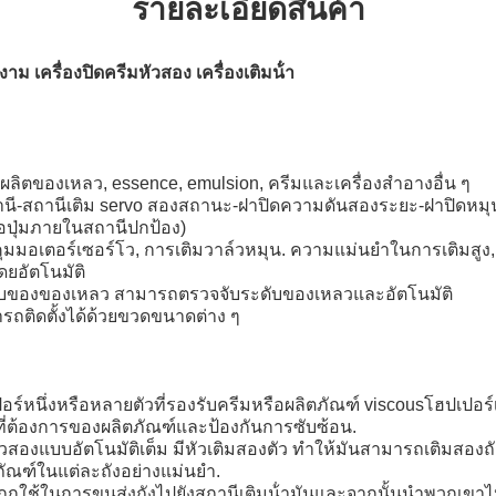
รายละเอียดสินค้า
าม เครื่องปิดครีมหัวสอง เครื่องเติมน้ํา
รผลิตของเหลว, essence, emulsion, ครีมและเครื่องสําอางอื่น ๆ
นี-สถานีเติม servo สองสถานะ-ฝาปิดความดันสองระยะ-ฝาปิดหมุ
ือปุ่มภายในสถานีปกป้อง)
มมอเตอร์เซอร์โว, การเติมวาล์วหมุน. ความแม่นยําในการเติมสูง,
ดยอัตโนมัติ
ะดับของของเหลว สามารถตรวจจับระดับของเหลวและอัตโนมัติ
รถติดตั้งได้ด้วยขวดขนาดต่าง ๆ
ปอร์หนึ่งหรือหลายตัวที่รองรับครีมหรือผลิตภัณฑ์ viscousโฮปเปอร์
ที่ต้องการของผลิตภัณฑ์และป้องกันการซับซ้อน.
มหัวสองแบบอัตโนมัติเต็ม มีหัวเติมสองตัว ทําให้มันสามารถเติมสองถ
ัณฑ์ในแต่ละถังอย่างแม่นยํา.
ูกใช้ในการขนส่งถังไปยังสถานีเติมน้ํามันและจากนั้นนําพวกเข