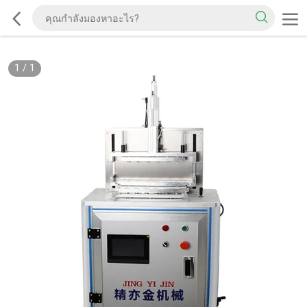
1
/
1