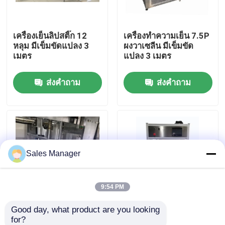
เกี่ยวกับเรา
เครื่องเย็นลิปสติ๊ก 12
เครื่องทําความเย็น 7.5P
หลุม มีเข็มขัดแปลง 3
ผงวาเซลีน มีเข็มขัด
เมตร
แปลง 3 เมตร
ทัวร์โรงงาน
ส่งคำถาม
ส่งคำถาม
ควบคุมคุณภาพ
ขออ้าง
Sales Manager
สายการผลิตลิปสติก
เครื่องเติมสีฝีปากอัตโนมัติ
9:54 PM
Good day, what product are you looking 
อัตโนมัติ 12 หลุม ลิปบัล
อัตโนมัติ 12 หลุม อัลลูมิ
เครื่องเติมเมสคาร่า
for?
ซัม อลูมิเนียม Mold
เนียมชันหมัก