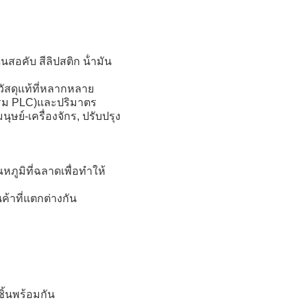
นสอคับ สีลิปสติก น้ํามัน
ัสดุแท้ที่หลากหลาย
แกรม PLC)และปริมาตร
ุษย์-เครื่องจักร, ปรับปรุง
ภูมิที่ฉลาดเพื่อทําให้
้าที่แตกต่างกัน
ชิ้นพร้อมกัน